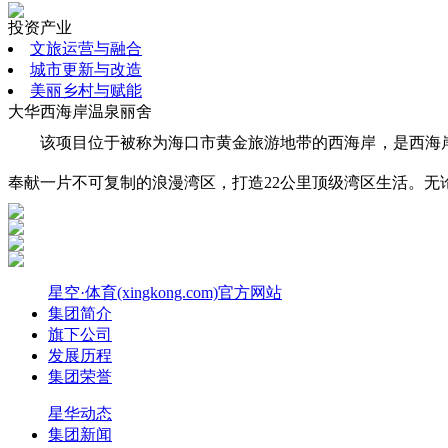
投资产业
文旅运营与融合
城市更新与改造
美丽乡村与赋能
大华西海岸温泉丽舍
该项目位于被称为海口市黄金旅游地带的西海岸，是西海
奉献一片不可复制的浪漫湾区，打造22公里顶级湾区生活。
星空·体育(xingkong.com)官方网站
集团简介
旗下公司
发展历程
集团荣誉
星华动态
集团新闻